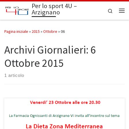
Per lo sport 4U –
Passa al contenuto
Search
Arzignano
Me
Pagina iniziale
»
2015
»
Ottobre
»
06
Archivi Giornalieri:
6
Ottobre 2015
1 articolo
Si terrà venerdì 23 ottobre 2015 alle ore 20.30 presso l’Oratorio
Zamperetti di Castello di Arzignano l’importante serata che vedrà