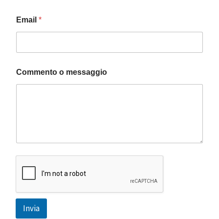
E
Email
*
m
a
i
l
*
o
Commento o messaggio
Invia