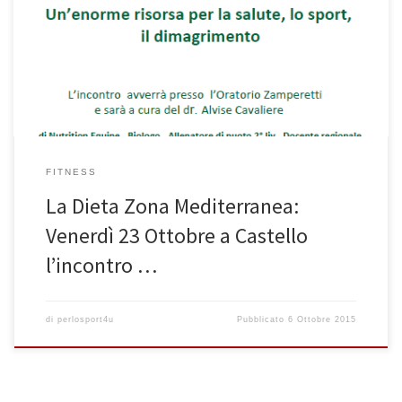
come tema la Dieta Zona Mediterranea. L’incontro, organizzato
dalla Farmacia Ognissanti e supportato da Per lo Sport 4u, avrà
come relatore il dottor Alvise Cavaliere, Biologo, Master Zone
consultant e formatore per la Dieta Zona, il quale illustrerà […]
FITNESS
La Dieta Zona Mediterranea:
Venerdì 23 Ottobre a Castello
l’incontro …
di
perlosport4u
Pubblicato
6 Ottobre 2015