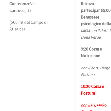
Conferenze
Via
Ritrovo
Carducci, 13
partecipanti
9:00 
Benessere
(500 mt dal Campo di
psicologico dell
Atletica)
corsa
con il dott. 
Dalla Verde
9:20 Corsa e
Nutrizione
con il dott. Diego
Fortuna
10:20 Corsa e
Postura
con il PT, Mirko