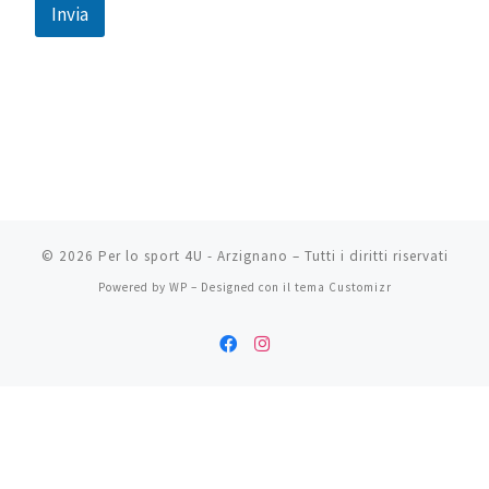
Invia
A
l
t
e
r
n
a
t
i
v
© 2026
Per lo sport 4U - Arzignano
– Tutti i diritti riservati
e
:
Powered by
WP
– Designed con il
tema Customizr