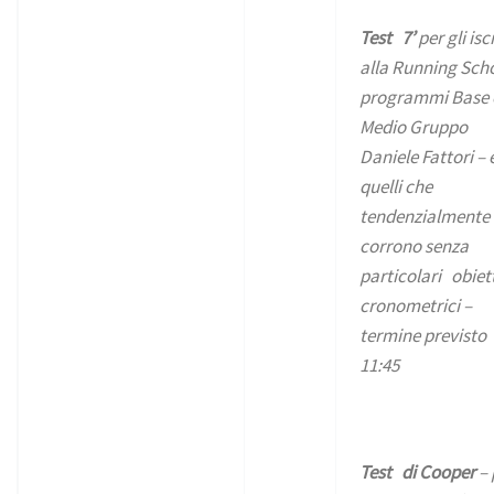
Test 7’
per gli iscr
alla Running Scho
programmi Base 
Medio Gruppo
Daniele Fattori – 
quelli che
tendenzialmente
corrono senza
particolari obiett
cronometrici –
termine previsto
11:45
Test di Cooper
– 