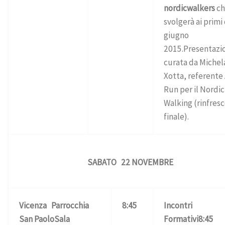
nordicwalkers
ch
svolgerà ai primi 
giugno
2015.Presentaz
curata da Michel
Xotta, referente
Run per il Nordic
Walking (rinfres
finale).
SABATO 22 NOVEMBRE
Vicenza
Parrocchia
8:45
Incontri
San Paolo
Sala
Formativi
8:45