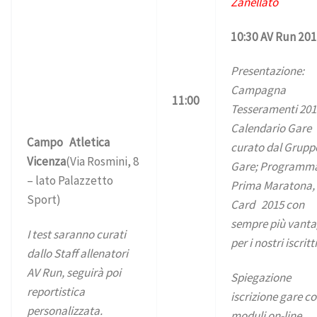
Zanellato
10:30 AV Run 20
Presentazione:
Campagna
11:00
Tesseramenti 20
Calendario Gare
Campo Atletica
curato dal Grupp
Vicenza
(Via Rosmini, 8
Gare; Programm
– lato Palazzetto
Prima Maratona,
Sport)
Card 2015 con
sempre più vanta
I test saranno curati
per i nostri iscritti
dallo Staff allenatori
AV Run, seguirà poi
Spiegazione
reportistica
iscrizione gare co
personalizzata.
moduli on-line.