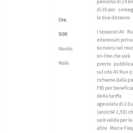
percorso di 14 k
di 20 per conseg
le due distanze.
Ore
I tesserati AV R
9:00
interessati potr
iscriversi nel mo
Nordic
on-line che sarà
Walk.
presto pubblic
sul sito AV Run (
richiamo dalla p
FB) per benefici
della tariffa
agevolata di 2 E
(anziché 2,50) c
sarà valida per le
altre Marce Fias