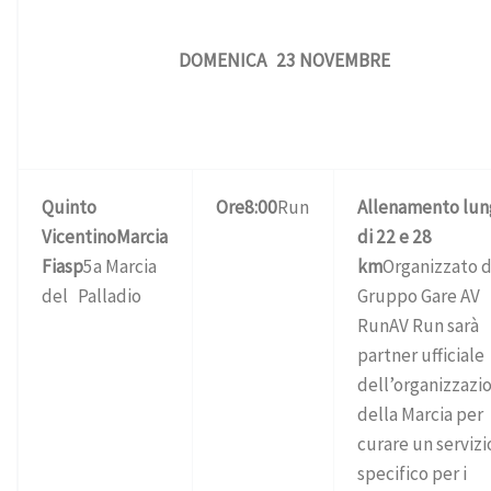
DOMENICA 23 NOVEMBRE
Quinto
Ore
8:00
Run
Allenamento lu
Vicentino
Marcia
di 22 e 28
Fiasp
5a Marcia
km
Organizzato 
del Palladio
Gruppo Gare AV
RunAV Run sarà
partner ufficiale
dell’organizzazi
della Marcia per
curare un serviz
specifico per i