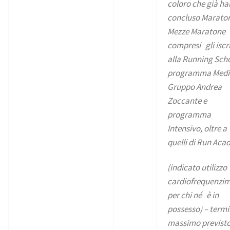
coloro che già h
concluso Marato
Mezze Maratone
compresi gli iscri
alla Running Sch
programma Medi
Gruppo Andrea
Zoccante e
programma
Intensivo, oltre a
quelli di Run Ac
(indicato utilizzo
cardiofrequenzi
per chi né è in
possesso) – term
massimo previst