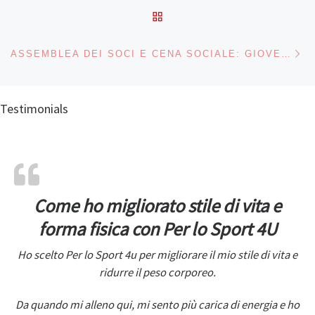
RITORNA ALLA LISTA DEG
Ar
ASSEMBLEA DEI SOCI E CENA SOCIALE: GIOVEDÌ 11 DICEMBRE GLI INCONTRI PER GLI ASSOCIATI 4U
Testimonials
Come ho migliorato stile di vita e
forma fisica con Per lo Sport 4U
Ho scelto Per lo Sport 4u per migliorare il mio stile di vita e
ridurre il peso corporeo.
Da quando mi alleno qui, mi sento più carica di energia e ho