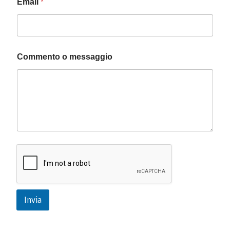
Email
*
m
e
s
s
a
g
Commento o messaggio
g
i
o
*
Invia
A
l