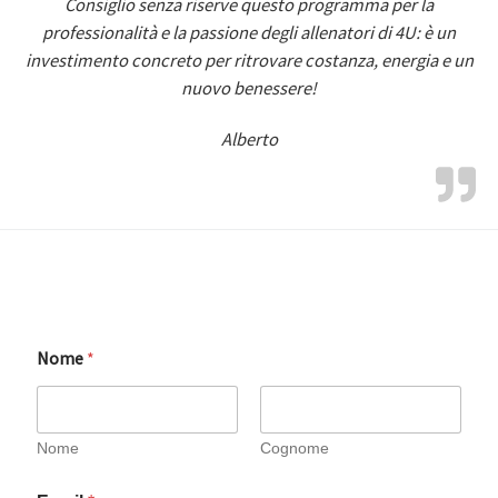
Consiglio senza riserve questo programma per la
professionalità e la passione degli allenatori di 4U: è un
investimento concreto per ritrovare costanza, energia e un
nuovo benessere!
Alberto
C
Nome
*
o
m
m
e
n
Nome
Cognome
t
o