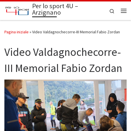
Per lo sport 4U –
Passa al contenuto
Search
Arzignano
Me
Pagina iniziale
»
Video Valdagnochecorre-III Memorial Fabio Zordan
Video Valdagnochecorre-
III Memorial Fabio Zordan