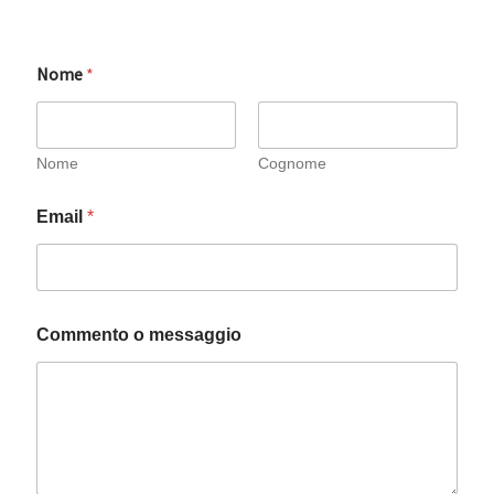
Nome
*
Nome
Cognome
N
Email
*
o
m
e
o
m
e
Commento o messaggio
s
s
a
g
g
i
o