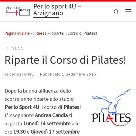
Per lo sport 4U –
Passa al contenuto
Search
Arzignano
Me
Pagina iniziale
»
Fitness
»
Riparte il Corso di Pilates!
FITNESS
Riparte il Corso di Pilates!
di
perlosport4u
|
Pubblicato
1 Settembre 2015
Dopo la buona affluenza dello
scorso anno riparte allo studio
Per lo Sport 4U
il corso di
Pilates
!
L’insegnante
Andrea Candia
ti
aspetta
Lunedì 14 settembre
alle
ore
19.30
e
Giovedì 17 settembre