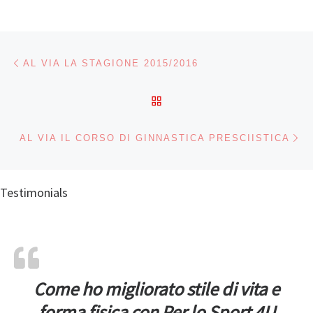
Navigazione articoli
Articolo precedente
AL VIA LA STAGIONE 2015/2016
RITORNA ALLA LISTA DEG
Ar
AL VIA IL CORSO DI GINNASTICA PRESCIISTICA
Testimonials
Come ho migliorato stile di vita e
forma fisica con Per lo Sport 4U