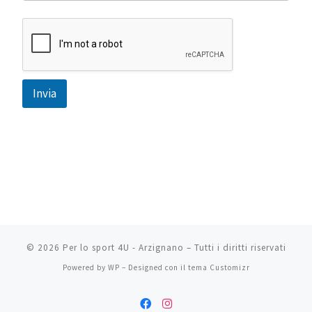
Invia
A
l
t
e
r
n
a
t
i
v
© 2026
Per lo sport 4U - Arzignano
– Tutti i diritti riservati
e
:
Powered by
WP
– Designed con il
tema Customizr